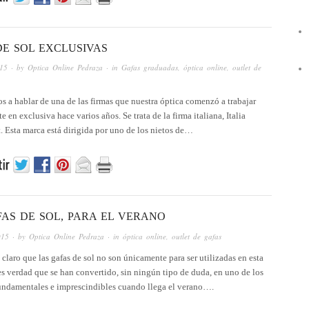
DE SOL EXCLUSIVAS
015
· by
Optica Online Pedraza
· in
Gafas graduadas
,
óptica online
,
outlet de
 a hablar de una de las firmas que nuestra óptica comenzó a trabajar
e en exclusiva hace varios años. Se trata de la firma italiana, Italia
 Esta marca está dirigida por uno de los nietos de…
FAS DE SOL, PARA EL VERANO
015
· by
Optica Online Pedraza
· in
óptica online
,
outlet de gafas
claro que las gafas de sol no son únicamente para ser utilizadas en esta
 es verdad que se han convertido, sin ningún tipo de duda, en uno de los
undamentales e imprescindibles cuando llega el verano….