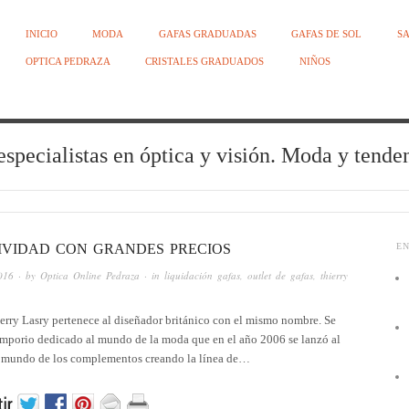
INICIO
MODA
GAFAS GRADUADAS
GAFAS DE SOL
SA
OPTICA PEDRAZA
CRISTALES GRADUADOS
NIÑOS
especialistas en óptica y visión. Moda y tend
IVIDAD CON GRANDES PRECIOS
E
016
· by
Optica Online Pedraza
· in
liquidación gafas
,
outlet de gafas
,
thierry
erry Lasry pertenece al diseñador británico con el mismo nombre. Se
emporio dedicado al mundo de la moda que en el año 2006 se lanzó al
 mundo de los complementos creando la línea de…