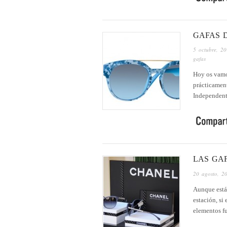
GAFAS 
5 octubre, 2
gafas
Hoy os vamos
prácticament
Independent.
LAS GA
20 agosto, 2
Aunque está 
estación, si
elementos f