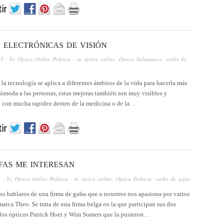
 ELECTRÓNICAS DE VISIÓN
15
· by
Optica Online Pedraza
· in
óptica online
,
Óptica Salamanca
,
outlet de
 la tecnología se aplica a diferentes ámbitos de la vida para hacerla más
cómoda a las personas, estas mejoras también son muy visibles y
 con mucha rapidez dentro de la medicina o de la…
FAS ME INTERESAN
5
· by
Optica Online Pedraza
· in
óptica online
,
Optica Pedraza
,
outlet de gafas
 hablaros de una firma de gafas que a nosotros nos apasiona por varios
marca Theo. Se trata de una firma belga en la que participan sus dos
 los ópticos Patrick Hoet y Wim Somers que la pusieron…