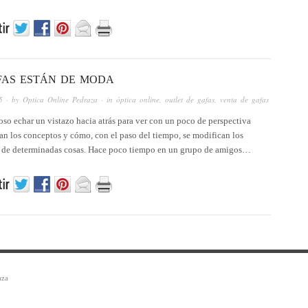
FAS ESTÁN DE MODA
5
· by
Optica Online Pedraza
· in
óptica online
,
outlet de gafas
,
venta de gafas
oso echar un vistazo hacia atrás para ver con un poco de perspectiva
n los conceptos y cómo, con el paso del tiempo, se modifican los
s de determinadas cosas. Hace poco tiempo en un grupo de amigos…
aza