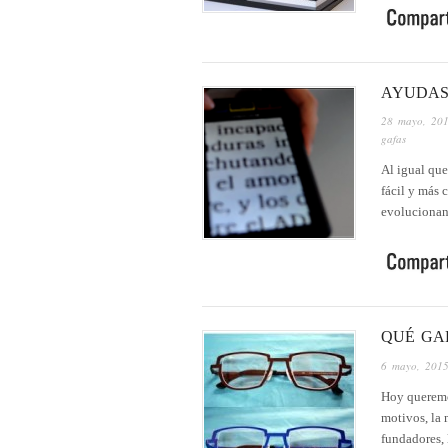
AYUDAS
28 mayo, 20
gafas
Al igual que
fácil y más 
evolucionan
QUÉ GA
6 mayo, 201
Hoy queremos
motivos, la 
fundadores,