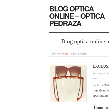
BLOG OPTICA
ONLINE – OPTICA
PEDRAZA
Blog optica online, 
Browse:
Home
»
outlet de gafas
EXCLUS
26 febrero, 2
lasry
La firma Thi
trata de un 
apasionante