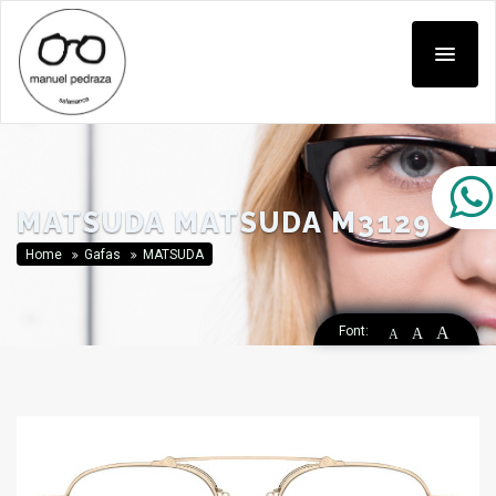
MATSUDA MATSUDA M3129
Home
Gafas
MATSUDA
Font:
A
A
A