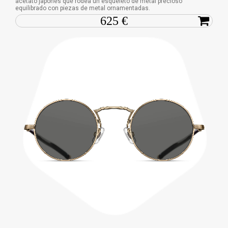
acetato japonés que rodea un esqueleto de metal precioso
equilibrado con piezas de metal ornamentadas.
625 €