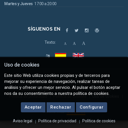
Martes y Jueves
17:00 a 20:00
SÍGUENOS EN
Texto:
A
A
A
Uso de cookies
Este sitio Web utiliza cookies propias y de terceros para
mejorar su experiencia de navegación, realizar tareas de
© Óptica Pedraza 2026
Aviso legal
análisis y ofrecer un mejor servicio. Al pulsar el botón aceptar
Condiciones generales
Envíos y Devoluciones
nos da su consentimiento a nuestra política de cookies.
Política de privacidad
Política de cookies
Uso de cookies
Mapa web
Aceptar
Rechazar
Configurar
Diseño web:
Global.es
Aviso legal
Política de privacidad
Política de cookies