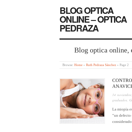
BLOG OPTICA
ONLINE – OPTICA
PEDRAZA
Blog optica online, 
Browse:
Home
»
Ruth Pedraza Sánchez
»
Page 2
CONTRO
ANAVIC
14 noviembre
graduados
,
G
La miopía es
“un defecto 
considerado