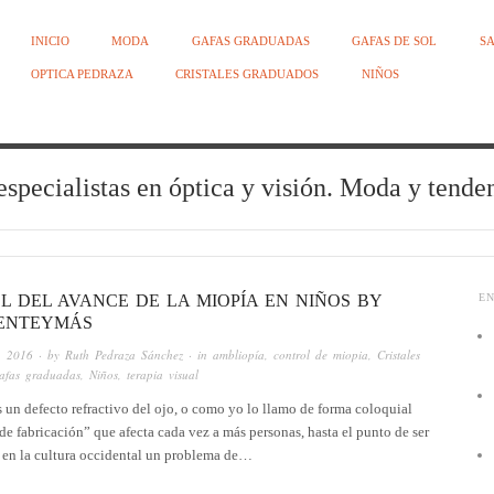
INICIO
MODA
GAFAS GRADUADAS
GAFAS DE SOL
SA
OPTICA PEDRAZA
CRISTALES GRADUADOS
NIÑOS
especialistas en óptica y visión. Moda y tend
L DEL AVANCE DE LA MIOPÍA EN NIÑOS BY
E
ENTEYMÁS
, 2016
· by
Ruth Pedraza Sánchez
· in
ambliopía
,
control de miopia
,
Cristales
afas graduadas
,
Niños
,
terapia visual
 un defecto refractivo del ojo, o como yo lo llamo de forma coloquial
de fabricación” que afecta cada vez a más personas, hasta el punto de ser
 en la cultura occidental un problema de…